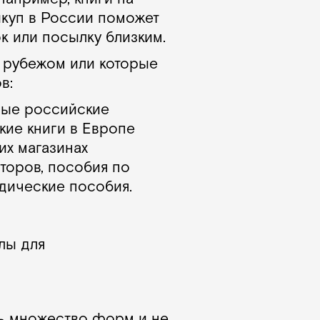
ыкуп в России поможет
к или посылку близким.
а рубежом или которые
в:
нные российские
кие книги в Европе
их магазинах
торов, пособия по
одические пособия.
лы для
ть множество форм и не