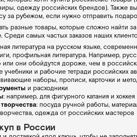
ениры, одежду российских брендов). Также в
су за рубежом, если нужно отправить подаро
ать разные товары, которые сложно найти з
. Среди самых частых заказов наших клиенто
нная литература на русском языке, совреме
ниги, профильная литература. Например, русс
 или они обойдутся дороже, чем в российск
е учебники и рабочие тетради российских ав
звивающие наборы, прописи, карточки и мет
рументы
и расходники
ы
: например, для фигурного катания и хоккея
 творчества
: посуда ручной работы, материа
творчества, одежда от российских мастеров
куп в России
и доставкой «под ключ», чтобы не заполня