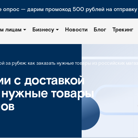
е опрос — дарим промокод 500 рублей на отправку
м лицам
Бизнесу
Новости
Блог
Трекинг
ой за рубеж: как заказать нужные товары из российских мага
ии с доставкой
ь нужные товары
нов