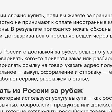
ии сложно купить, если вы живете за границ
астую не принимают к оплате иностранные к
ны. В результате приходится искать обходные
ии, договариваться о передаче вещей через 
из России с доставкой за рубеж решает эту 
оваривать кого-то привезти заказ или разбир
прислать ссылку на товар, указать адрес пол
тальное — выкуп, оформление и отправку — м
аботает сервис, расскажем в статье.
ать из России за рубеж
которые используют услугу выкупа — как ро
вычных товаров, книг, продуктов или детских 
, которые хотят купить российские товары (