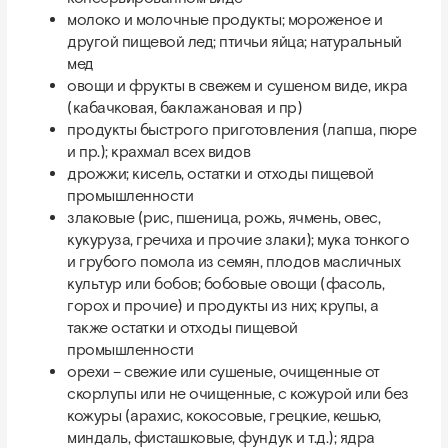
молоко и молочные продукты; мороженое и
другой пищевой лед; птичьи яйца; натуральный
мед
овощи и фрукты в свежем и сушеном виде, икра
(кабачковая, баклажановая и пр)
продукты быстрого приготовления (лапша, пюре
и пр.); крахмал всех видов
дрожжи; кисель, остатки и отходы пищевой
промышленности
злаковые (рис, пшеница, рожь, ячмень, овес,
кукуруза, гречиха и прочие злаки); мука тонкого
и грубого помола из семян, плодов масличных
культур или бобов; бобовые овощи (фасоль,
горох и прочие) и продукты из них; крупы, а
также остатки и отходы пищевой
промышленности
орехи – свежие или сушеные, очищенные от
скорлупы или не очищенные, с кожурой или без
кожуры (арахис, кокосовые, грецкие, кешью,
миндаль, фисташковые, фундук и т.д.); ядра