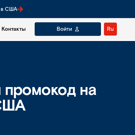
 в США
Контакты
Войти
Ru
м промокод на
 США