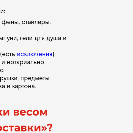
и:
 фены, стайлеры,
мпуни, гели для душа и
 (есть
исключения
),
 и нотариально
ю.
грушки, предметы
а и картона.