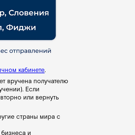
ичном кабинете
.
ет вручена получателю
чении). Если
овторно или вернуть
ругие страны мира с
 бизнеса и