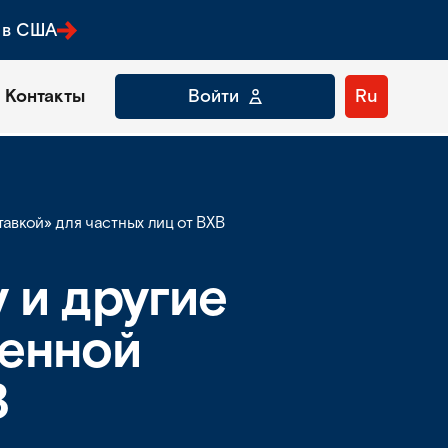
 в США
Контакты
Войти
Ru
авкой» для частных лиц от BXB
 и другие
ренной
B